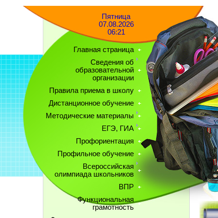
Пятница
07.08.2026
06:21
Главная страница
Сведения об
образовательной
организации
Правила приема в школу
Дистанционное обучение
Методические материалы
ЕГЭ, ГИА
Профориентация
Профильное обучение
Всероссийская
олимпиада школьников
ВПР
Функциональная
грамотность