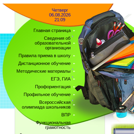
Четверг
06.08.2026
21:09
Главная страница
Сведения об
образовательной
организации
Правила приема в школу
Дистанционное обучение
Методические материалы
ЕГЭ, ГИА
Профориентация
Профильное обучение
Всероссийская
олимпиада школьников
ВПР
Функциональная
грамотность